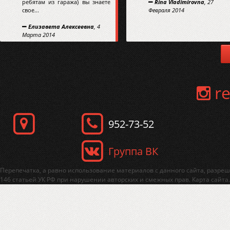
ребятам из гаража) вы знаете
Rina Vladimirovna
, 27
свое...
Февраля 2014
Елизавета Алексеевна
, 4
Марта 2014
re
952-73-52
Группа ВК
Перепечатка, а равно использование материалов с данного сайта, разреш
146 статьей УК РФ при нарушении авторских и смежных прав.
Карта сайта.